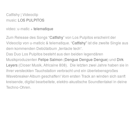
Catfishy | Videoclip
music:
LOS PULPITOS
video: u-matic +
telematique
Zum Release des Songs “
Catfishy
” von Los Pulpitos erscheint der
Videoclip von u-maticic & telematique. “
Catfishy”
ist die zweite Single aus
dem kommenden Debütalbum „tentacle tech“.
Das Duo Los Pulpitos besteht aus den beiden legendären
Musikproduzenten
Felipe Salmon
(
Dengue Dengue Dengue
) und
Dirk
Leyers
(Closer Musik, Africaine 808). Die letzten zwei Jahre haben sie in
ihrer versteckten Tauchstation verbracht und ein überlebensgroßes
Wavebreaker-Album geschaffen! Vom ersten Track an winden sich sanft
kreisende, digital bearbeitete, elektro-akustische Soundtentakel in deine
Techno-Ohren.