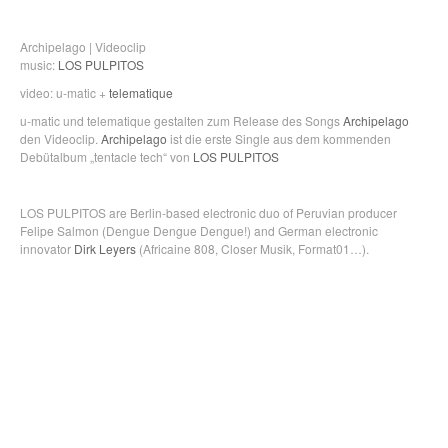
Archipelago | Videoclip
music:
LOS PULPITOS
video: u-matic +
telematique
u-matic und telematique gestalten zum Release des Songs
Archipelago
den Videoclip.
Archipelago
ist die erste Single aus dem kommenden
Debütalbum „tentacle tech“ von
LOS PULPITOS
LOS PULPITOS are Berlin-based electronic duo of Peruvian producer
Felipe Salmon (Dengue Dengue Dengue!) and German
electronic
innovator
Dirk Leyers
(Africaine 808, Closer Musik, Format01…).