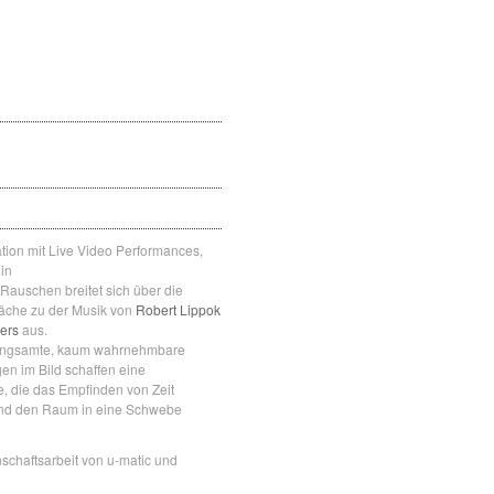
ation mit Live Video Performances,
lin
Rauschen breitet sich über die
läche zu der Musik von
Robert Lippok
yers
aus.
angsamte, kaum wahrnehmbare
n im Bild schaffen eine
, die das Empfinden von Zeit
und den Raum in eine Schwebe
chaftsarbeit von u-matic und