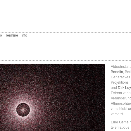
eo
Termine
Info
Videoinstall
Bonello
, Ber
Generatives 
Projektionsf
und
Dirk Le
Extrem verl
Veränderunge
Athmosphäre
verschiebt 
versetzt.
Eine Gemeins
telematique