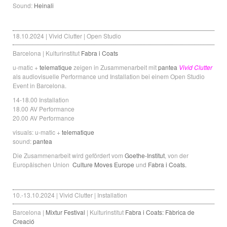
Sound:
Heinali
18.10.2024 | Vivid Clutter | Open Studio
Barcelona | Kulturinstitut
Fabra i Coats
u-matic +
telematique
zeigen in Zusammenarbeit mit
pantea
Vivid Clutter
als audiovisuelle Performance und Installation bei einem Open Studio
Event in Barcelona.
14-18.00 Installation
18.00 AV Performance
20.00 AV Performance
visuals: u-matic +
telematique
sound:
pantea
Die Zusammenarbeit wird gefördert vom
Goethe-Institut
, von der
Europäischen Union
Culture Moves Europe
und
Fabra i Coats.
10.-13.10.2024 | Vivid Clutter | Installation
Barcelona |
Mixtur Festival
| Kulturinstitut
Fabra i Coats: Fàbrica de
Creació