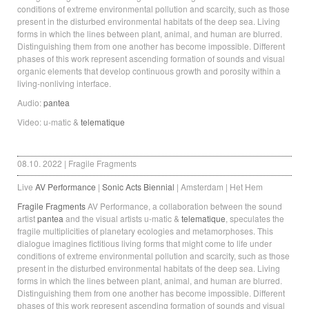
conditions of extreme environmental pollution and scarcity, such as those
present in the disturbed environmental habitats of the deep sea. Living
forms in which the lines between plant, animal, and human are blurred.
Distinguishing them from one another has become impossible. Different
phases of this work represent ascending formation of sounds and visual
organic elements that develop continuous growth and porosity within a
living-nonliving interface.
Audio:
pantea
Video: u-matic &
telematique
08.10. 2022 | Fragile Fragments
Live
AV Performance
|
Sonic Acts Biennial
| Amsterdam | Het Hem
Fragile Fragments
AV Performance, a collaboration between the sound
artist
pantea
and the visual artists u-matic &
telematique
, speculates the
fragile multiplicities of planetary ecologies and metamorphoses. This
dialogue imagines fictitious living forms that might come to life under
conditions of extreme environmental pollution and scarcity, such as those
present in the disturbed environmental habitats of the deep sea. Living
forms in which the lines between plant, animal, and human are blurred.
Distinguishing them from one another has become impossible. Different
phases of this work represent ascending formation of sounds and visual