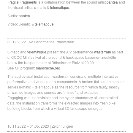
Fragile Fragments
is a collaboration between the sound artist
pantea
and
the visual artists u-matic &
telematique.
Audio:
pantea
Video: u-matic &
telematique
30.12.2022 | AV Performance | wasterrain
u-matic and
telematique
present the A/V performance
wasterrain
as part
of CCCC Minifestival at the sound & hack space basement.neukölln
below the Kaspertheater at Böhmischer Platz at 20.00.
See full program:
maosrache.org
The audiovisual installation wasterrain consists of multiple interactive,
performative and virtual reality components. A broken flat screen monitor
serves u-matic + telematique as the resource from which faulty, mostly
unwanted images and sounds are “mined” and extracted.
Engaging with the invisible and the hyper-abundancy of uncontrolled
data, the installation transforms the extracted images into fresh pixel
building blocks from which a virtual 3D landscape emerges.
10.11.2022 – 01.05. 2023 | Zeichnungen