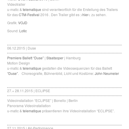
Videotrailer
u-matic &
telematique
sind verantwortlich für die Erstellung des Trailers
für das
CTM-Festival
2016 . Den Trailer gibt es >
hier
< zu sehen.
Grafik:
VOJD
Sound:
Lotic
06.12.2015 | Duse
Premiere Ballett “Duse”
|
Staatsoper
| Hamburg
Motion Design
u-matic &
telematique
gestalten die Videosequenzen für das Ballett
“Duse”
. Choreografie, Bühnenbild, Licht und Kostüme:
John Neumeier
27.+ 28.11.2015 | ECLIPSE
Videoinstallation “ECLIPSE” | Bonello | Berlin
Panorama Videoinstallation
u-matic &
telematique
präsentieren ihre Videoinstallation “ECLIPSE”.
27.11.2015 | AV-Performance