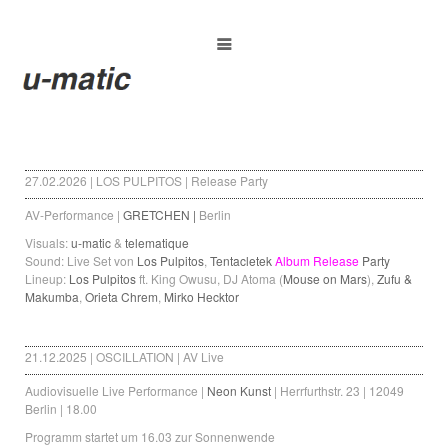
27.02.2026 | LOS PULPITOS | Release Party
AV-Performance |
GRETCHEN |
Berlin
Visuals:
u-matic
&
telematique
Sound: Live Set von
Los Pulpitos
,
Tentacletek
Album Release
Party
Lineup:
Los Pulpitos
ft. King Owusu, DJ Atoma (
Mouse on Mars
),
Zufu &
Makumba
,
Orieta Chrem
,
Mirko Hecktor
21.12.2025 | OSCILLATION | AV Live
Audiovisuelle Live Performance |
Neon Kunst
| Herrfurthstr. 23 | 12049
Berlin | 18.00
Programm startet um 16.03 zur Sonnenwende