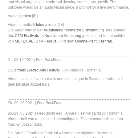
and visual organic elements that develop continuous growth. The
outcome would be an audiovisual piece, a prompt for a live performance.
Audio:
pantea
[IR]
Video: u-matic &
telematique
[DE]
Die Arbeit wird in der
Ausstellung “Vernetzte Entfremdung
” im Rahmen
des
CTM-Festivals
im
Kunstraum Kreuzberg
gezeigt und ist unterstützt
von
MUTEK.AE
,
CTM-Festival
, und dem
Goethe-Institut Tehran
.
01.-03.10.2021 | FeǝdBackFeǝd
Clujotronic Electro Arts Festival
| Cluj Napoca, Romania
Videoinstallation von u-matic und telematique in Zusammenarbeit mit
dem Musiker József Iszlai.
26.-29. 08.2021 | FeǝdBackFeǝd
26.-29. 08.2021 | FeǝdBackFeǝd | Amural Festival | Brasov, Romania
Videoarbeit von u-matic und telematique in Zusammenarbeit mit dem
Musiker József Iszlai.
Die Arbeit “FeǝdBackFeǝd” ist während der digitalen Residenz