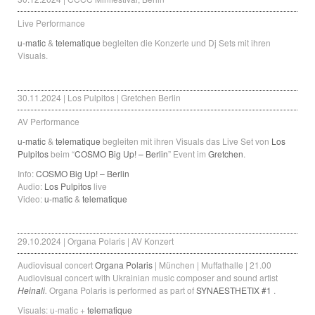
Live Performance
u-matic
&
telematique
begleiten die Konzerte und Dj Sets mit ihren
Visuals.
30.11.2024 | Los Pulpitos | Gretchen Berlin
AV Performance
u-matic
&
telematique
begleiten mit ihren Visuals das Live Set von
Los
Pulpitos
beim “
COSMO Big Up! – Berlin
” Event im
Gretchen
.
Info:
COSMO Big Up! – Berlin
Audio:
Los Pulpitos
live
Video:
u-matic
&
telematique
29.10.2024 | Organa Polaris | AV Konzert
Audiovisual concert
Organa Polaris
| München | Muffathalle | 21.00
Audiovisual concert with Ukrainian music composer and sound artist
Heinali
.
Organa Polaris is performed as part of
SYNAESTHETIX #1
.
Visuals: u-matic +
telematique