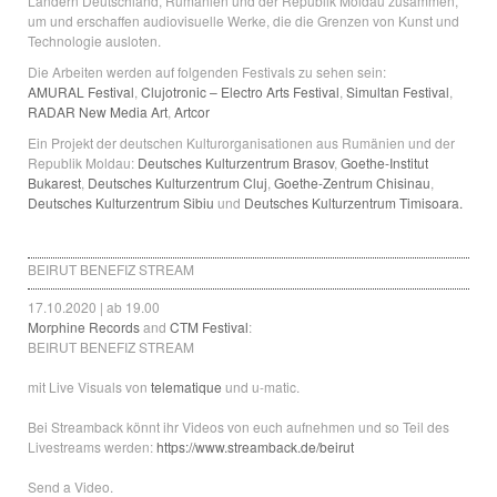
Ländern Deutschland, Rumänien und der Republik Moldau zusammen,
um und erschaffen audiovisuelle Werke, die die Grenzen von Kunst und
Technologie ausloten.
Die Arbeiten werden auf folgenden Festivals zu sehen sein:
AMURAL Festival
,
Clujotronic – Electro Arts Festival
,
Simultan Festival
,
RADAR New Media Art
,
Artcor
Ein Projekt der deutschen Kulturorganisationen aus Rumänien und der
Republik Moldau:
Deutsches Kulturzentrum Brasov
,
Goethe-Institut
Bukarest
,
Deutsches Kulturzentrum Cluj
,
Goethe-Zentrum Chisinau
,
Deutsches Kulturzentrum Sibiu
und
Deutsches Kulturzentrum Timisoara.
BEIRUT BENEFIZ STREAM
17.10.2020 | ab 19.00
Morphine Records
and
CTM Festival
:
BEIRUT BENEFIZ STREAM
mit Live Visuals von
telematique
und u-matic.
Bei Streamback könnt ihr Videos von euch aufnehmen und so Teil des
Livestreams werden:
https://www.streamback.de/beirut
Send a Video.