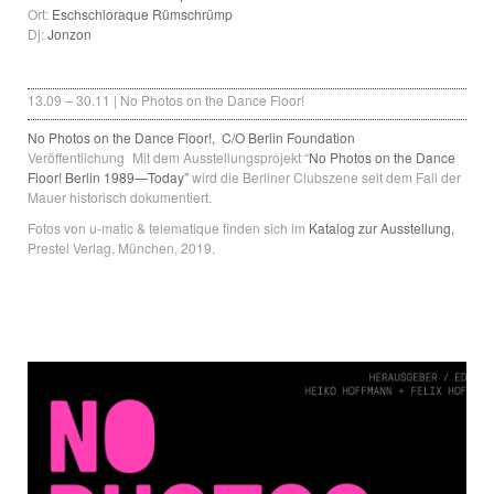
Ort:
Eschschloraque Rümschrümp
Dj:
Jonzon
13.09 – 30.11 | No Photos on the Dance Floor!
No Photos on the Dance Floor!,
C/O Berlin Foundation
Veröffentlichung Mit dem Ausstellungsprojekt “
No Photos on the Dance
Floor! Berlin 1989—Today”
wird die Berliner Clubszene seit dem Fall der
Mauer historisch dokumentiert.
Fotos von u-matic & telematique finden sich im
Katalog zur Ausstellung,
Prestel Verlag, München, 2019.