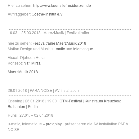
Hier zu sehen:
http://www.kuenstlerresidenzen.de
Auftraggeber:
Goethe-Institut e.V.
16.03 – 25.03.2018 | MaerzMusik | Festivaltrailer
hier zu sehen:
Festivaltrailer MaerzMusik 2018
Motion Design und Musik:
u-matic
und
telematique
Visual: Djaheda Hosai
Konzept:
Nafi Mirzaii
MaerzMusik 2018
26.01.2018 | PARA NOISE | AV Installation
Opening | 26.01.2018 | 19.00 |
CTM-Festival
|
Kunstraum Kreuzberg
Bethanien
| Berlin
Runs | 27.01. – 02.04.2018
u-matic, telematique +
protoplay
präsentieren die AV Installation PARA
NOISE