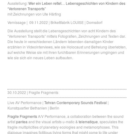
Ausstellung:
Wer ein Leben rettet… Lebensgeschichten von Kindern des
“Verlorenen Transports”
mit Zeichnungen von Ute Härting
Vernissage | 09.11.2022 | Brikettfabrik LOUISE | Domsdorf
Die Ausstellung stellt die Lebensgeschichten von acht Kindern des
“Verlorenen Transports” mittels Fotografien, Zeichnungen und Texten dar.
Die heute in verschiedenen Ländern lebenden damaligen Kinder
erzählen in Videointerviews, wie sie Holocaust und Befreiung überlebten,
auf welche Weise sie mit ihren furchtbaren Erinnerungen umgingen und
wie sie sich ein neues Leben aufbauten.
30.10.2022 | Fragile Fragments
Live AV Performance |
Tehran Contemporary Sounds Festival
|
Kunstquartier Bethanien | Berlin
Fragile Fragments
A/V Performance, a collaboration between the sound
artist
pantea
and the visual artists u-matic &
telematique
, speculates the
fragile multiplicities of planetary ecologies and metamorphoses. This
dialogue imagines fictitious living forms that might come to life under