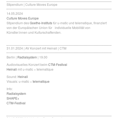
Stipendium | Culture Moves Europe
14.05.2024
Culture Moves Europe
Stipendium des
Goethe-Instituts
für u-matic und telematique, finanziert
von der Europäischen Union für individuelle Mobilität von
Künstler:innen und Kulturschaffenden.
31.01.2024 | AV Konzert mit Heinali | CTM
Berlin |
Radialsystem
| 19.00
Audiovisuelles Konzert beim
CTM-Festival
Heinali
mit u-matic + telematique
Sound:
Heinali
Visuals: u-matic +
telematique
Info:
Radialsystem
SHAPE+
CTM-Festival