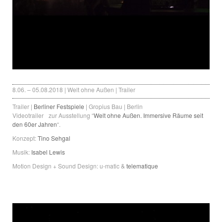
8.06. – 05.08.2018 | Welt ohne Außen | Trailer
Trailer |
Berliner Festspiele
| Gropius Bau | Berlin
Videotrailer zur Ausstellung “
Welt ohne Außen. Immersive Räume seit
den 60er Jahren
“.
Konzept:
Tino Sehgal
Musik:
Isabel Lewis
Motion Design + Sound Design: u-matic &
telematique