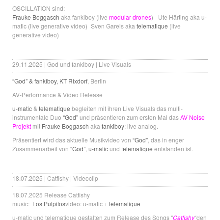
OSCILLATION sind:
Frauke Boggasch
aka fankiboy (live
modular drones
) Ute Härting aka u-
matic (live generative video) Sven Gareis aka
telematique
(live
generative video)
29.11.2025 | God und fankiboy | Live Visuals
“God” & fankiboy, KT Rixdorf
, Berlin
AV-Performance & Video Release
u-matic
&
telematique
begleiten mit ihren Live Visuals das multi-
instrumentale Duo
“God”
und präsentieren zum ersten Mal das
AV Noise
Projekt
mit
Frauke Boggasch
aka
fankiboy
: live analog.
Präsentiert wird das aktuelle Musikvideo von
“God”
, das in enger
Zusammenarbeit von
“God”
,
u-matic
und
telematique
entstanden ist.
18.07.2025 | Catfishy | Videoclip
18.07.2025 Release Catfishy
music:
Los Pulpitos
video: u-matic +
telematique
u-matic und telematique gestalten zum Release des Songs
“
Catfishy
“den