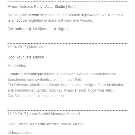
Miwon
Release Party |
Acud Studio
| Berlin
Der Musiker
Miwon
stellt sein neues Albumh
Jigsawtooth
vor.
u-matic
&
telematique
begleiten in dabei mit ihren live Visuals.
Djs:
barbnerdy
, Multipara (
Lux Nigra
)
18.04.2017 | Musikvideo
Cool Your Jets
,
Miwon
Musikvideo
u-matic
&
telematique
formen aus einigen wenigen geometrischen
Bausteinen eine synthetische, minimale Welt.
Ein Schwarm künstlicher Wesen begleitet den stetigen Fluss abstrakter,
sich wandelnder Landschaften zu
Miwons
Track `Cool Your Jets´.
Das Video gibt es
>hier<
zu sehen.
18.02.2017 | Juan Gabriel Memorial Konzert
Juan Gabriel Memorial Konzert
, Toluca, Mexiko
Videoproduktion