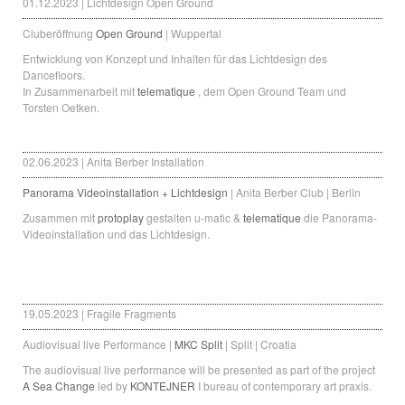
01.12.2023 | Lichtdesign Open Ground
Cluberöffnung
Open Ground
| Wuppertal
Entwicklung von Konzept und Inhalten für das Lichtdesign des
Dancefloors.
In Zusammenarbeit mit
telematique
, dem Open Ground Team und
Torsten Oetken.
02.06.2023 | Anita Berber Installation
Panorama Videoinstallation + Lichtdesign
| Anita Berber Club | Berlin
Zusammen mit
protoplay
gestalten u-matic &
telematique
die Panorama-
Videoinstallation und das Lichtdesign.
19.05.2023 | Fragile Fragments
Audiovisual live Performance |
MKC Split
| Split | Croatia
The audiovisual live performance will be presented as part of the project
A Sea Change
led by
KONTEJNER
I bureau of contemporary art praxis.