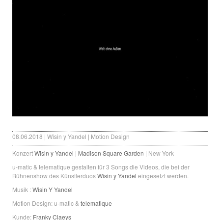
08.06.2018 | Wisin y Yandel | Motion Design
Konzert
Wisin y Yandel
|
Madison Square Garden
| New York
u-matic & telematique gestalten für 3 Songs die Videos, die bei der
Bühnenshow des Künstlerduos
Wisin y Yandel
eingesetzt werden.
Musik :
Wisin Y Yandel
Motion Design: u-matic &
telematique
Kunde:
Franky Claeys