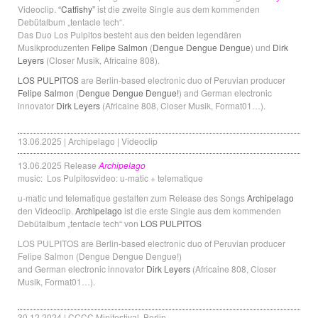
Videoclip.
“Catfishy”
ist die zweite Single aus dem kommenden
Debütalbum „tentacle tech“.
Das Duo Los Pulpitos besteht aus den beiden legendären
Musikproduzenten
Felipe Salmon
(
Dengue Dengue Dengue
) und
Dirk
Leyers
(Closer Musik, Africaine 808).
LOS PULPITOS
are Berlin-based electronic duo of Peruvian producer
Felipe Salmon
(
Dengue Dengue Dengue!
) and German
electronic
innovator
Dirk Leyers
(Africaine 808, Closer Musik, Format01…).
13.06.2025 | Archipelago | Videoclip
13.06.2025 Release
Archipelago
music: Los Pulpitosvideo: u-matic + telematique
u-matic und telematique gestalten zum Release des Songs
Archipelago
den Videoclip.
Archipelago
ist die erste Single aus dem kommenden
Debütalbum „tentacle tech“ von
LOS PULPITOS
LOS PULPITOS are Berlin-based electronic duo of Peruvian producer
Felipe Salmon (Dengue Dengue Dengue!)
and German
electronic innovator
Dirk Leyers
(Africaine 808, Closer
Musik, Format01…).
30.12.2024 | CCCC Minifestival, Berlin