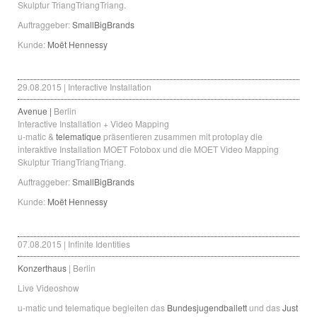
Skulptur TriangTriangTriang.
Auftraggeber:
SmallBigBrands
Kunde:
Moët Hennessy
29.08.2015 | Interactive Installation
Avenue |
Berlin
Interactive Installation + Video Mapping
u-matic &
telematique
präsentieren zusammen mit protoplay die
interaktive Installation MOET Fotobox und die MOET Video Mapping
Skulptur TriangTriangTriang.
Auftraggeber:
SmallBigBrands
Kunde:
Moët Hennessy
07.08.2015 | Infinite Identities
Konzerthaus
| Berlin
Live Videoshow
u-matic und telematique begleiten das
Bundesjugendballett
und das
Just