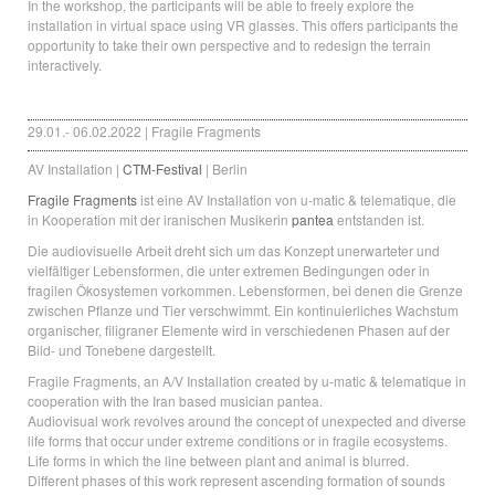
In the workshop, the participants will be able to freely explore the
installation in virtual space using VR glasses. This offers participants the
opportunity to take their own perspective and to redesign the terrain
interactively.
29.01.- 06.02.2022 | Fragile Fragments
AV Installation |
CTM-Festival
| Berlin
Fragile Fragments
ist eine AV Installation von u-matic & telematique, die
in Kooperation mit der iranischen Musikerin
pantea
entstanden ist.
Die audiovisuelle Arbeit dreht sich um das Konzept unerwarteter und
vielfältiger Lebensformen, die unter extremen Bedingungen oder in
fragilen Ökosystemen vorkommen. Lebensformen, bei denen die Grenze
zwischen Pflanze und Tier verschwimmt. Ein kontinuierliches Wachstum
organischer, filigraner Elemente wird in verschiedenen Phasen auf der
Bild- und Tonebene dargestellt.
Fragile Fragments, an A/V Installation created by u-matic & telematique in
cooperation with the Iran based musician pantea.
Audiovisual work revolves around the concept of unexpected and diverse
life forms that occur under extreme conditions or in fragile ecosystems.
Life forms in which the line between plant and animal is blurred.
Different phases of this work represent ascending formation of sounds