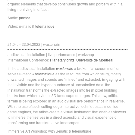
organic elements that develop continuous growth and porosity within a
living-nonliving interface.
Audio:
pantea
Video: u-matic &
telematique
21.04. – 23.04.2022 | wasterrain
audiovisual installation | live performance | workshop
International Conference:
Planetary drifts
|
Université de Montréal
In the audiovisual installation
wasterrain
a broken flat screen monitor
serves u-matic +
telematique
as the resource from which faulty, mostly
unwanted images and sounds are “mined” and extracted. Engaging with
the invisible and the hyper-abundancy of uncontrolled data, the
installation transforms the extracted images into fresh pixel building
blocks from which a virtual 3D landscape emerges. This new, artificial
terrain is being explored in an audiovisual live performance in real-time.
With the use of such cutting-edge interactive techniques as modified
game engines, the artists create a visual instrument that enables viewers
to immerse themselves in a direct acoustic and visual experience of
transforming and transformative landscapes.
Immersive Art Workshop with u-matic & telematique