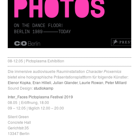
08-12.05 | Pictoplasma Exhibition
Die immersive audiovisuelle Rauminstallation
Character Proxemics
bietet eine holographische Präsentationsplattform für folgende Künstler:
Elenor Kopka
,
Eran Hilleli
,
Julian Glander
,
Laurie Rowan
,
Peter Millard
Sound Design:
studiokamp
Inter_Faces Pictoplasma Festival 2019
08.05 | Eröffnung, 18.00
09 – 12.05 | täglich 12.00 – 20.00
Silent Green
Concrete Hall
Gerichtstr.35
13347 Berlin