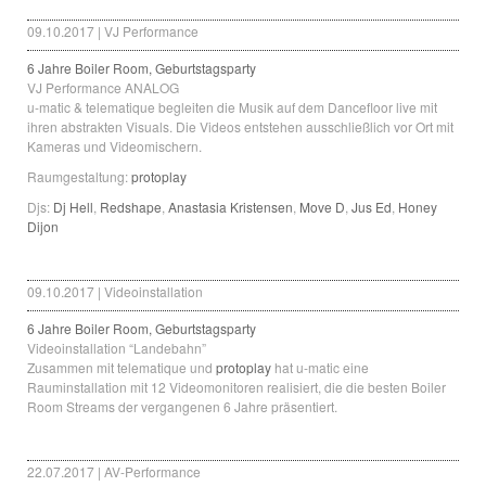
09.10.2017 | VJ Performance
6 Jahre Boiler Room, Geburtstagsparty
VJ Performance ANALOG
u-matic & telematique begleiten die Musik auf dem Dancefloor live mit
ihren abstrakten Visuals. Die Videos entstehen ausschließlich vor Ort mit
Kameras und Videomischern.
Raumgestaltung:
protoplay
Djs:
Dj Hell
,
Redshape
,
Anastasia Kristensen
,
Move D
,
Jus Ed
,
Honey
Dijon
09.10.2017 | Videoinstallation
6 Jahre Boiler Room, Geburtstagsparty
Videoinstallation “Landebahn”
Zusammen mit telematique und
protoplay
hat u-matic eine
Rauminstallation mit 12 Videomonitoren realisiert, die die besten Boiler
Room Streams der vergangenen 6 Jahre präsentiert.
22.07.2017 | AV-Performance