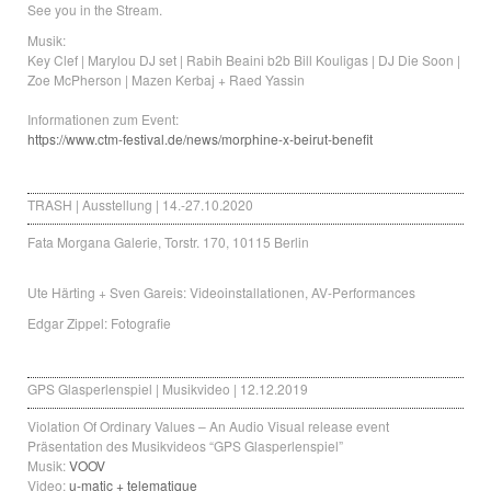
See you in the Stream.
Musik:
Key Clef | Marylou DJ set | Rabih Beaini b2b Bill Kouligas | DJ Die Soon |
Zoe McPherson | Mazen Kerbaj + Raed Yassin
Informationen zum Event:
https://www.ctm-festival.de/news/morphine-x-beirut-benefit
TRASH | Ausstellung | 14.-27.10.2020
Fata Morgana Galerie, Torstr. 170, 10115 Berlin
Ute Härting + Sven Gareis: Videoinstallationen, AV-Performances
Edgar Zippel: Fotografie
GPS Glasperlenspiel | Musikvideo | 12.12.2019
Violation Of Ordinary Values – An Audio Visual release event
Präsentation des Musikvideos “GPS Glasperlenspiel”
Musik:
VOOV
Video:
u-matic + telematique