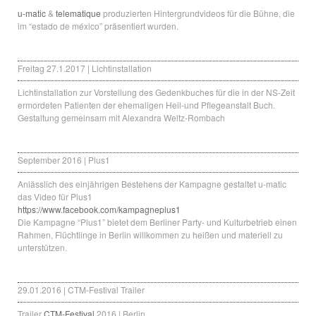
u-matic
&
telematique
produzierten Hintergrundvideos für die Bühne, die
im “estado de méxico” präsentiert wurden.
Freitag 27.1.2017 | Lichtinstallation
Lichtinstallation zur Vorstellung des Gedenkbuches für die in der NS-Zeit
ermordeten Patienten der ehemaligen Heil-und Pflegeanstalt Buch.
Gestaltung gemeinsam mit Alexandra Weltz-Rombach
September 2016 | Plus1
Anlässlich des einjährigen Bestehens der Kampagne gestaltet u-matic
das Video für Plus1
https://www.facebook.com/kampagneplus1
Die Kampagne “Plus1” bietet dem Berliner Party- und Kulturbetrieb einen
Rahmen, Flüchtlinge in Berlin willkommen zu heißen und materiell zu
unterstützen.
29.01.2016 | CTM-Festival Trailer
Trailer
CTM-Festival
2016 | Berlin