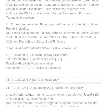
CoLaboratory 2.0 enstanden. Das interdisziplinäre Residenzprogramm
bringt Künstler:innen aus den Ländern Deutschland, Rumänien und der
Republik Moldau zusammen, um zum Thema “Togetherness”
audiovisuelle Werke zu erschaffen, die die Grenzen von Kunst und
Technologie ausloten.
Ein Projekt der deutschen Kulturorganisationen aus Rumänien und der
Republik Moldau:
Deutsches Kulturzentrum Cluj, Deutsches Kulturzentrum Brasov, Goethe-
Institut Bukarest, Goethe-Zentrum Chisinau, Deutsches Kulturzentrum
Sibiu und Deutsches Kulturzentrum Timisoara
“FeǝdBackFeǝd” wird auf weiteren Festivals präsentiert:
> 11.-19.09.2021 | Simultan Festival | Timisoara
> 01.-03.10.2021 | Clujotronic Festiva | Cluj
FeǝdBackFeǝd als Videoinstallation
> June 2022 | RADAR Festival | Bucharest
01.- 31.08.2021 | Digital Artist Residency
01.- 31.08.2021 | CoLaboratory 2.0 | Digital Artist Residency
u-matic
&
telematique
nehmen zusammen mit dem Musiker
Jószef Iszlai
an der digitalen Künstlerresidenz teil.
Das interdisziplinäre Residenzprogramm bringt Künstler:innen aus den