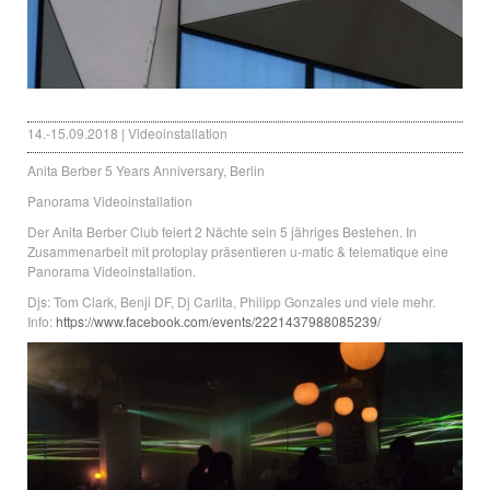
14.-15.09.2018 | Videoinstallation
Anita Berber 5 Years Anniversary, Berlin
Panorama Videoinstallation
Der Anita Berber Club feiert 2 Nächte sein 5 jähriges Bestehen. In
Zusammenarbeit mit protoplay präsentieren u-matic & telematique eine
Panorama Videoinstallation.
Djs: Tom Clark, Benji DF, Dj Carlita, Philipp Gonzales und viele mehr.
Info:
https://www.facebook.com/events/2221437988085239/