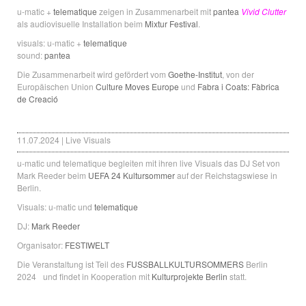
u-matic +
telematique
zeigen in Zusammenarbeit mit
pantea
Vivid Clutter
als audiovisuelle Installation beim
Mixtur Festival
.
visuals: u-matic +
telematique
sound:
pantea
Die Zusammenarbeit wird gefördert vom
Goethe-Institut
, von der
Europäischen Union
Culture Moves Europe
und
Fabra i Coats: Fàbrica
de Creació
11.07.2024 | Live Visuals
u-matic und telematique begleiten mit ihren live Visuals das DJ Set von
Mark Reeder beim
UEFA 24 Kultursommer
auf der Reichstagswiese in
Berlin.
Visuals: u-matic und
telematique
DJ:
Mark Reeder
Organisator:
FESTIWELT
Die Veranstaltung ist Teil des
FUSSBALLKULTURSOMMERS
Berlin
2024 und findet in Kooperation mit
Kulturprojekte Berlin
statt.