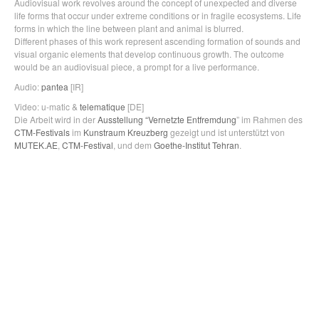
Audiovisual work revolves around the concept of unexpected and diverse
life forms that occur under extreme conditions or in fragile ecosystems. Life
forms in which the line between plant and animal is blurred.
Different phases of this work represent ascending formation of sounds and
visual organic elements that develop continuous growth. The outcome
would be an audiovisual piece, a prompt for a live performance.
Audio:
pantea
[IR]
Video: u-matic &
telematique
[DE]
Die Arbeit wird in der
Ausstellung “Vernetzte Entfremdung
” im Rahmen des
CTM-Festivals
im
Kunstraum Kreuzberg
gezeigt und ist unterstützt von
MUTEK.AE
,
CTM-Festival
, und dem
Goethe-Institut Tehran
.